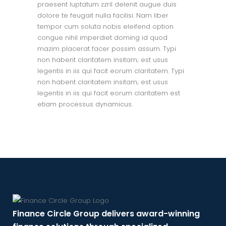
praesent luptatum zzril delenit augue duis
dolore te feugait nulla facilisi. Nam liber
tempor cum soluta nobis eleifend option
congue nihil imperdiet doming id quod
mazim placerat facer possim assum. Typi
non habent claritatem insitam; est usus
legentis in iis qui facit eorum claritatem. Typi
non habent claritatem insitam; est usus
legentis in iis qui facit eorum claritatem est
etiam processus dynamicus.
Finance Circle Group delivers award-winning