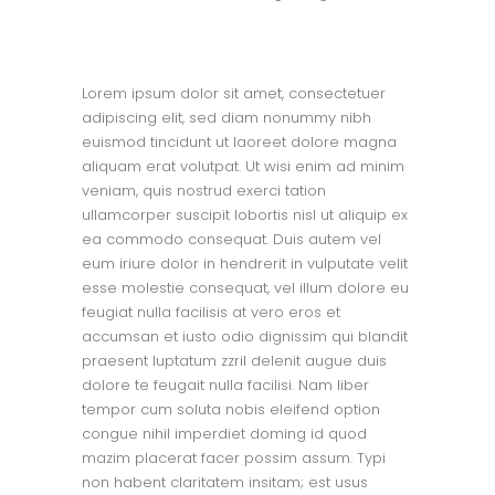
Lorem ipsum dolor sit amet, consectetuer
adipiscing elit, sed diam nonummy nibh
euismod tincidunt ut laoreet dolore magna
aliquam erat volutpat. Ut wisi enim ad minim
veniam, quis nostrud exerci tation
ullamcorper suscipit lobortis nisl ut aliquip ex
ea commodo consequat. Duis autem vel
eum iriure dolor in hendrerit in vulputate velit
esse molestie consequat, vel illum dolore eu
feugiat nulla facilisis at vero eros et
accumsan et iusto odio dignissim qui blandit
praesent luptatum zzril delenit augue duis
dolore te feugait nulla facilisi. Nam liber
tempor cum soluta nobis eleifend option
congue nihil imperdiet doming id quod
mazim placerat facer possim assum. Typi
non habent claritatem insitam; est usus