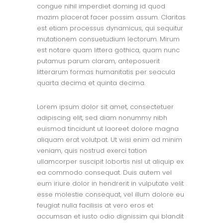
congue nihil imperdiet doming id quod
mazim placerat facer possim assum. Claritas
est etiam processus dynamicus, qui sequitur
mutationem consuetudium lectorum. Mirum
est notare quam littera gothica, quam nunc
putamus parum claram, anteposuerit
litterarum formas humanitatis per seacula
quarta decima et quinta decima.
Lorem ipsum dolor sit amet, consectetuer
adipiscing elit, sed diam nonummy nibh
euismod tincidunt ut laoreet dolore magna
aliquam erat volutpat. Ut wisi enim ad minim
veniam, quis nostrud exerci tation
ullamcorper suscipit lobortis nisl ut aliquip ex
ea commodo consequat. Duis autem vel
eum iriure dolor in hendrerit in vulputate velit
esse molestie consequat, vel illum dolore eu
feugiat nulla facilisis at vero eros et
accumsan et iusto odio dignissim qui blandit